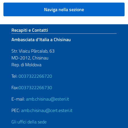
Naviga nella sezione
Sezione footer
Recapiti e Contatti
Ambasciata d’Italia a Chisinau
Str. Vlaicu Pârcalab, 63
MD-2012, Chisinau
Rep. di Moldova
Tel:
0037322266720
Fax:
0037322266730
E-mail:
amb.chisinau@esteri.it
PEC:
amb.chisinau@cert.esteri.it
Gli uffici della sede