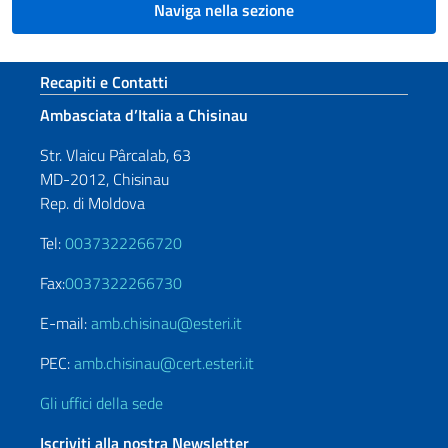
Naviga nella sezione
Sezione footer
Recapiti e Contatti
Ambasciata d’Italia a Chisinau
Str. Vlaicu Pârcalab, 63
MD-2012, Chisinau
Rep. di Moldova
Tel:
0037322266720
Fax:
0037322266730
E-mail:
amb.chisinau@esteri.it
PEC:
amb.chisinau@cert.esteri.it
Gli uffici della sede
Iscriviti alla nostra Newsletter