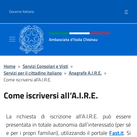
Salta al contenuto
IT
Governo Italiano
Intestazione sito, social e menù
Ambasciata d'Italia Chisinau
Il nuovo sito Ambasciata d'Italia a Chisinau
Home
>
Servizi Consolari e Visti
>
Servizi per il cittadino italiano
>
Anagrafe A.I.R.E.
>
Come iscriversi all’A.I.R.E.
Come iscriversi all’A.I.R.E.
La richiesta di iscrizione all’A.I.R.E. può essere
presentata in totale autonomia dall’interessato (per sé
e per i propri familiari), utilizzando il portale
Fast.it
. Si