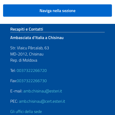
Naviga nella sezione
Sezione footer
Recapiti e Contatti
Ambasciata d’Italia a Chisinau
Str. Vlaicu Pârcalab, 63
MD-2012, Chisinau
Rep. di Moldova
Tel:
0037322266720
Fax:
0037322266730
E-mail:
amb.chisinau@esteri.it
PEC:
amb.chisinau@cert.esteri.it
Gli uffici della sede