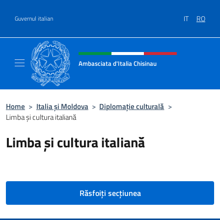
Treci la conținut
IT
RO
Guvernul italian
Header, social and menu of site
Ambasciata d'Italia Chisinau
Il nuovo sito Ambasciata d'Italia a Chisinau
Home
>
Italia și Moldova
>
Diplomație culturală
>
Limba și cultura italiană
Limba și cultura italiană
Răsfoiți secțiunea