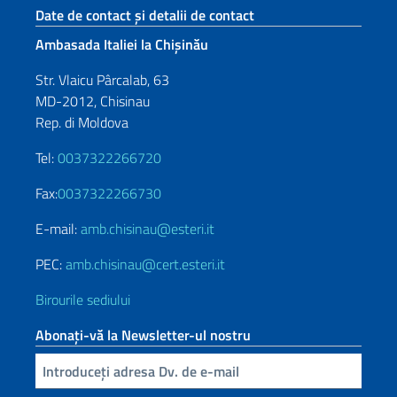
Footer section
Date de contact și detalii de contact
Ambasada Italiei la Chișinău
Str. Vlaicu Pârcalab, 63
MD-2012, Chisinau
Rep. di Moldova
Tel:
0037322266720
Fax:
0037322266730
E-mail:
amb.chisinau@esteri.it
PEC:
amb.chisinau@cert.esteri.it
Birourile sediului
Abonați-vă la Newsletter-ul nostru
Inserisci la tua email