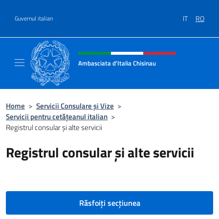
Treci la conținut
IT
RO
Guvernul italian
Header, social and menu of site
Ambasciata d'Italia Chisinau
Il nuovo sito Ambasciata d'Italia a Chisinau
Home
>
Servicii Consulare și Vize
>
Servicii pentru cetățeanul italian
>
Registrul consular și alte servicii
Registrul consular și alte servicii
Răsfoiți secțiunea