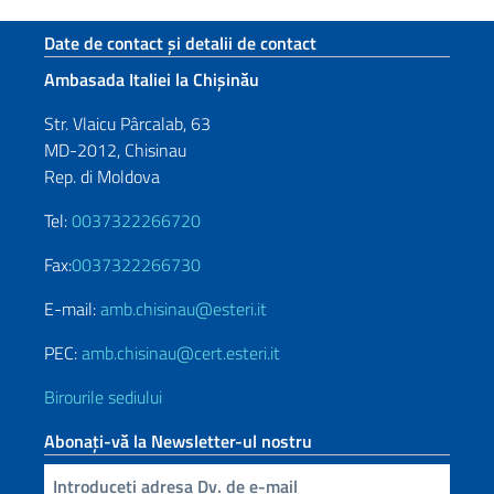
Footer section
Date de contact și detalii de contact
Ambasada Italiei la Chișinău
Str. Vlaicu Pârcalab, 63
MD-2012, Chisinau
Rep. di Moldova
Tel:
0037322266720
Fax:
0037322266730
E-mail:
amb.chisinau@esteri.it
PEC:
amb.chisinau@cert.esteri.it
Birourile sediului
Abonați-vă la Newsletter-ul nostru
Inserisci la tua email