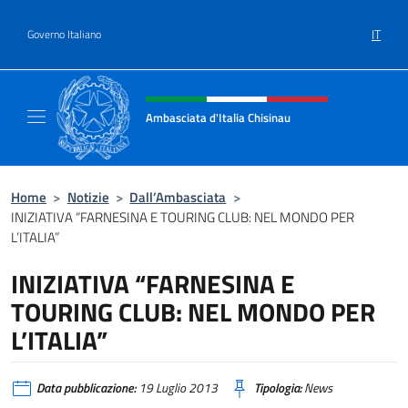
Salta al contenuto
IT
Governo Italiano
Intestazione sito, social e menù
Ambasciata d'Italia Chisinau
Il nuovo sito Ambasciata d'Italia a Chisinau
Home
>
Notizie
>
Dall’Ambasciata
>
INIZIATIVA “FARNESINA E TOURING CLUB: NEL MONDO PER
L’ITALIA”
INIZIATIVA “FARNESINA E
TOURING CLUB: NEL MONDO PER
L’ITALIA”
Data pubblicazione:
19 Luglio 2013
Tipologia:
News