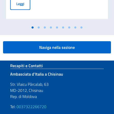
Commemorazione del 70° anniversario della tragedia di Marci
Leggi
Naviga nella sezione
Sezione footer
Recapiti e Contatti
Ambasciata d’Italia a Chisinau
Str. Vlaicu Pârcalab, 63
MD-2012, Chisinau
Rep. di Moldova
Tel:
0037322266720