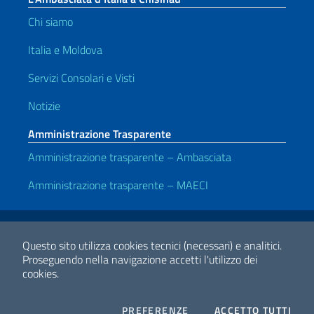
Chi siamo
Italia e Moldova
Servizi Consolari e Visti
Notizie
Amministrazione Trasparente
Amministrazione trasparente – Ambasciata
Amministrazione trasparente – MAECI
Link Utili
Note legali
Privacy e cookie policy
Dichiarazione di accessibilità
Questo sito utilizza cookies tecnici (necessari) e analitici.
Proseguendo nella navigazione accetti l'utilizzo dei
cookies.
2026 Copyright Ministero degli Affari Esteri e della Cooperazione
Internazionale
COOKIES
I CO
PREFERENZE
ACCETTO TUTTI