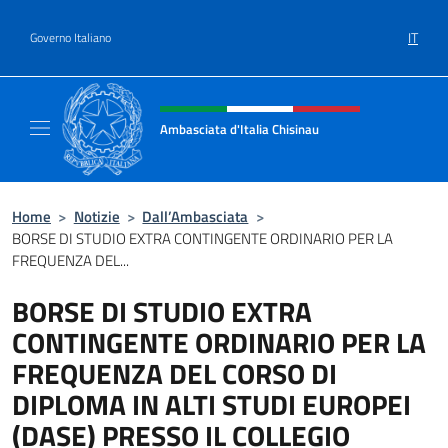
Salta al contenuto
IT
Governo Italiano
Intestazione sito, social e menù
Ambasciata d'Italia Chisinau
Il nuovo sito Ambasciata d'Italia a Chisinau
Home
>
Notizie
>
Dall’Ambasciata
>
BORSE DI STUDIO EXTRA CONTINGENTE ORDINARIO PER LA
FREQUENZA DEL...
BORSE DI STUDIO EXTRA
CONTINGENTE ORDINARIO PER LA
FREQUENZA DEL CORSO DI
DIPLOMA IN ALTI STUDI EUROPEI
(DASE) PRESSO IL COLLEGIO