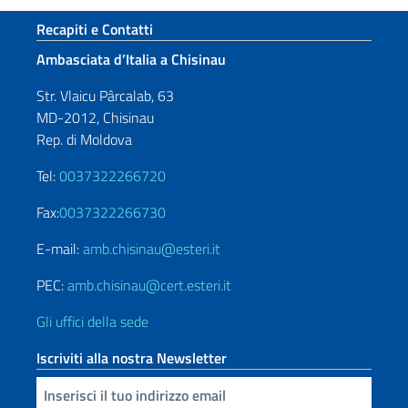
Sezione footer
Recapiti e Contatti
Ambasciata d’Italia a Chisinau
Str. Vlaicu Pârcalab, 63
MD-2012, Chisinau
Rep. di Moldova
Tel:
0037322266720
Fax:
0037322266730
E-mail:
amb.chisinau@esteri.it
PEC:
amb.chisinau@cert.esteri.it
Gli uffici della sede
Iscriviti alla nostra Newsletter
Inserisci la tua email