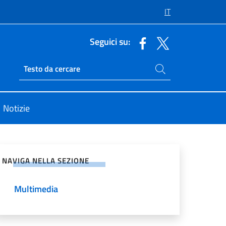
IT
Seguici su:
Cerca nel sito
Ricerca sito live
Notizie
vidi sui Social Network
NAVIGA NELLA SEZIONE
Multimedia