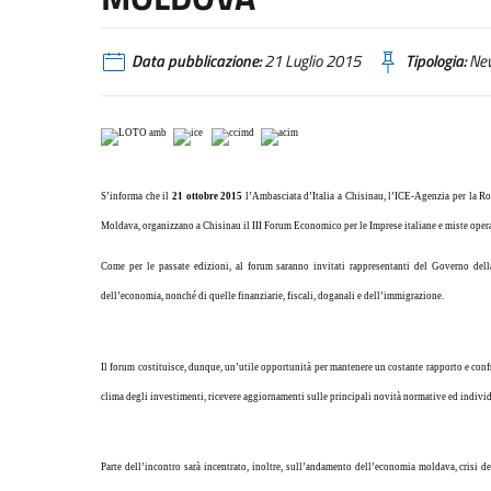
Data pubblicazione:
21 Luglio 2015
Tipologia:
Ne
S’informa che il
21 ottobre 2015
l’Ambasciata d’Italia a Chisinau, l’ICE-Agenzia per
la R
Moldava, organizzano a Chisinau il III Forum Economico per le Imprese italiane e miste oper
Come per le passate edizioni, al forum saranno invitati rappresentanti del Governo dell
dell’economia, nonché di quelle finanziarie, fiscali, doganali e dell’immigrazione.
Il forum costituisce, dunque, un’utile opportunità per mantenere un costante rapporto e confr
clima degli investimenti, ricevere aggiornamenti sulle principali novità normative ed indivi
Parte dell’incontro sarà incentrato, inoltre, sull’andamento dell’economia moldava, crisi del