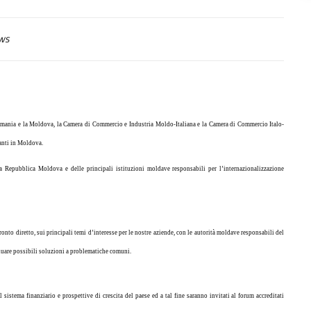
ws
omania
e
la Moldova
,
la Camera
di Commercio e Industria Moldo-Italiana e
la Camera
di Commercio Italo-
anti in Moldova.
a Repubblica Moldova e delle principali istituzioni moldave responsabili per l’internazionalizzazione
onto diretto, sui principali temi d’interesse per le nostre aziende, con le autorità moldave responsabili del
duare possibili soluzioni a problematiche comuni.
 sistema finanziario e prospettive di crescita del paese ed a tal fine saranno invitati al forum accreditati