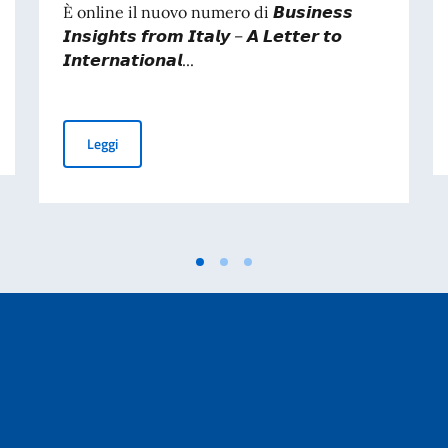
È online il nuovo numero di 𝘽𝙪𝙨𝙞𝙣𝙚𝙨𝙨
𝙄𝙣𝙨𝙞𝙜𝙝𝙩𝙨 𝙛𝙧𝙤𝙢 𝙄𝙩𝙖𝙡𝙮 – 𝘼 𝙇𝙚𝙩𝙩𝙚𝙧 𝙩𝙤
𝙄𝙣𝙩𝙚𝙧𝙣𝙖𝙩𝙞𝙤𝙣𝙖𝙡...
cazione graduatoria
Business Insights from Italy – A Letter to Internationa
Leggi