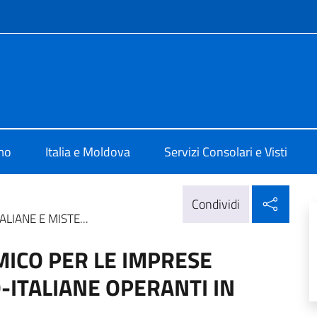
e menù
Chisinau
mo
Italia e Moldova
Servizi Consolari e Visti
Condi
Condividi
LIANE E MISTE...
ICO PER LE IMPRESE
-ITALIANE OPERANTI IN