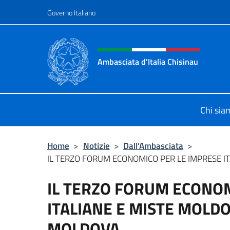
Salta al contenuto
Governo Italiano
Intestazione sito, social 
Ambasciata d'Italia Chisinau
Il nuovo sito Ambasciata d'Italia a 
Chi sia
Home
>
Notizie
>
Dall’Ambasciata
>
IL TERZO FORUM ECONOMICO PER LE IMPRESE ITA
IL TERZO FORUM ECONOM
ITALIANE E MISTE MOLDO
MOLDOVA