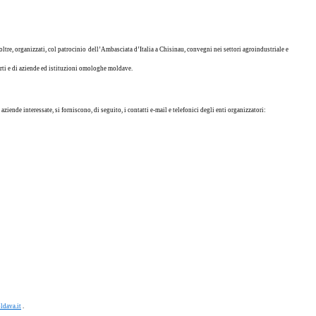
ltre, organizzati, col patrocinio dell’Ambasciata d’Italia a Chisinau, convegni nei settori agroindustriale e
arti e di aziende ed istituzioni omologhe moldave.
ziende interessate, si forniscono, di seguito, i contatti e-mail e telefonici degli enti organizzatori:
ldava.it
.