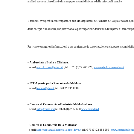
analisti economici moldavi oltre a rappresentanti di alcune delle principali banche.
Il forum si svolgerà in contemporanea alla Moldagrotech, nell’ambito della quale saranno, ino
delle energie rinnovabili, che prevedono la partecipazione dall’Italia di imprese di tali comp
Per ricevere maggiori informazioni e per confermare la partecipazione dei rappresentanti delle a
–
Ambasciata d’Italia a Chisinau
:
e-mail
amb.chisinau@esteri.it
, tel. +373 (0)22 266 720,
www.ambchisinau.esteri.it
–
ICE-Agenzia per
la Romania
e la Moldova
:
e-mail
bucarest@ice.it
, tel. +40 21 2114240
–
Camera di Commercio ed Industria Moldo-Italiana
:
e-mail
info@ccimd.md
tel.+373 (0)22855600
www.ccimd.md
–
Camera di Commercio Italo-Moldava
:
e-mail
rappresentanza@cameraitalomoldava.it
tel.+373 (0) 22 888 296
www.cameraitalomo