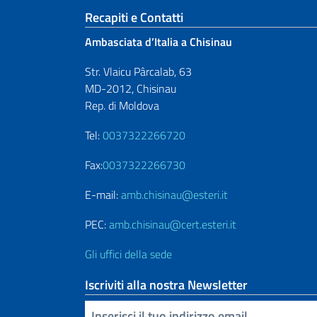
Sezione footer
Recapiti e Contatti
Ambasciata d’Italia a Chisinau
Str. Vlaicu Pârcalab, 63
MD-2012, Chisinau
Rep. di Moldova
Tel:
0037322266720
Fax:
0037322266730
E-mail:
amb.chisinau@esteri.it
PEC:
amb.chisinau@cert.esteri.it
Gli uffici della sede
Iscriviti alla nostra Newsletter
Inserisci la tua email