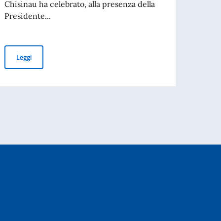
Chisinau ha celebrato, alla presenza della
L’Acca
Presidente...
Spetta
collab
Celebrazioni dell'80° anniversario della Festa della Repubblica
Leggi
l Investors. Giugno 2026
Leg