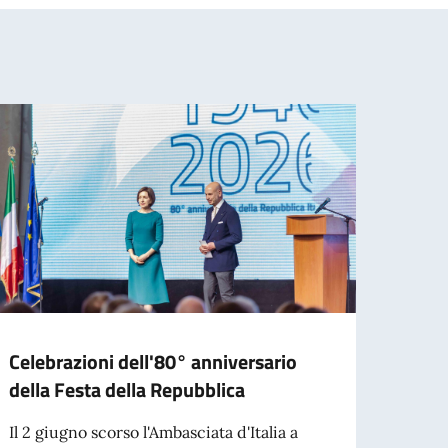
Celebrazioni dell'80° anniversario
Borse
della Festa della Repubblica
e Mes
Scal
Il 2 giugno scorso l'Ambasciata d'Italia a