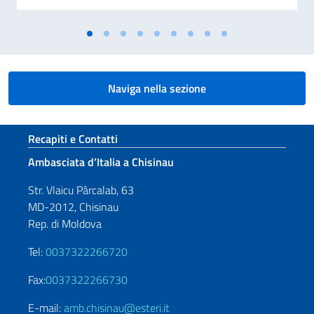
Naviga nella sezione
Sezione footer
Recapiti e Contatti
Ambasciata d’Italia a Chisinau
Str. Vlaicu Pârcalab, 63
MD-2012, Chisinau
Rep. di Moldova
Tel:
0037322266720
Fax:
0037322266730
E-mail:
amb.chisinau@esteri.it