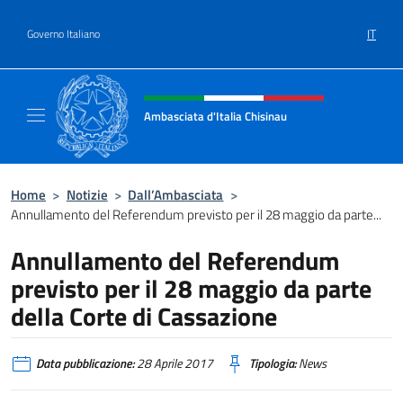
Salta al contenuto
IT
Governo Italiano
Intestazione sito, social e menù
Ambasciata d'Italia Chisinau
Il nuovo sito Ambasciata d'Italia a Chisinau
Home
>
Notizie
>
Dall’Ambasciata
>
Annullamento del Referendum previsto per il 28 maggio da parte...
Annullamento del Referendum
previsto per il 28 maggio da parte
della Corte di Cassazione
Data pubblicazione:
28 Aprile 2017
Tipologia:
News