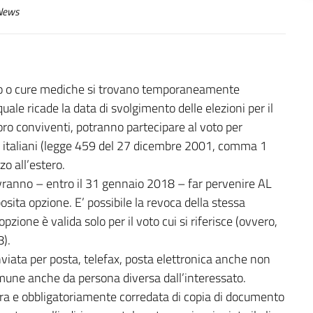
ews
studio o cure mediche si trovano temporaneamente
uale ricade la data di svolgimento delle elezioni per il
oro conviventi, potranno partecipare al voto per
ri italiani (legge 459 del 27 dicembre 2001, comma 1
zo all’estero.
 dovranno – entro il 31 gennaio 2018 – far pervenire AL
osita opzione. E’ possibile la revoca della stessa
pzione è valida solo per il voto cui si riferisce (ovvero,
8).
nviata per posta, telefax, posta elettronica anche non
omune anche da persona diversa dall’interessato.
bera e obbligatoriamente corredata di copia di documento