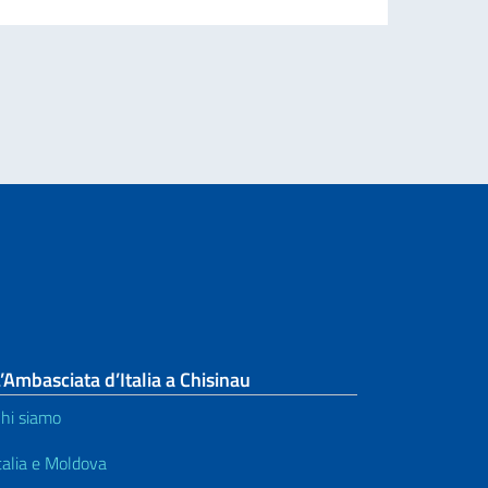
aliano nel mondo". Diffusione messaggio On. VPCdM/Ministro Tajani.
’Ambasciata d’Italia a Chisinau
hi siamo
talia e Moldova