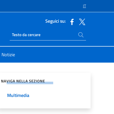
IT
Seguici su:
Cerca nel sito
Ricerca sito live
Notizie
vidi sui Social Network
NAVIGA NELLA SEZIONE
Multimedia