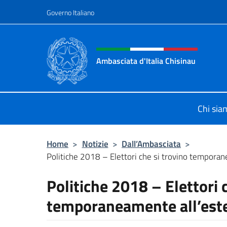
Salta al contenuto
Governo Italiano
Intestazione sito, social 
Ambasciata d'Italia Chisinau
Il nuovo sito Ambasciata d'Italia a 
Chi sia
Home
>
Notizie
>
Dall’Ambasciata
>
Politiche 2018 – Elettori che si trovino tempora
Politiche 2018 – Elettori 
temporaneamente all’est