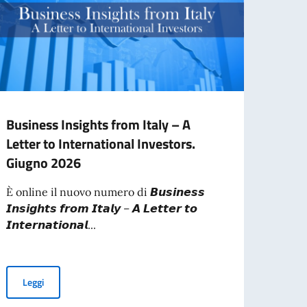
Business Insights from Italy – A
Celeb
Letter to International Investors.
della
Giugno 2026
Il 2 g
Chisin
È online il nuovo numero di 𝘽𝙪𝙨𝙞𝙣𝙚𝙨𝙨
Presid
𝙄𝙣𝙨𝙞𝙜𝙝𝙩𝙨 𝙛𝙧𝙤𝙢 𝙄𝙩𝙖𝙡𝙮 – 𝘼 𝙇𝙚𝙩𝙩𝙚𝙧 𝙩𝙤
𝙄𝙣𝙩𝙚𝙧𝙣𝙖𝙩𝙞𝙤𝙣𝙖𝙡...
raduatoria
Leg
Business Insights from Italy – A Letter to International Investo
Leggi