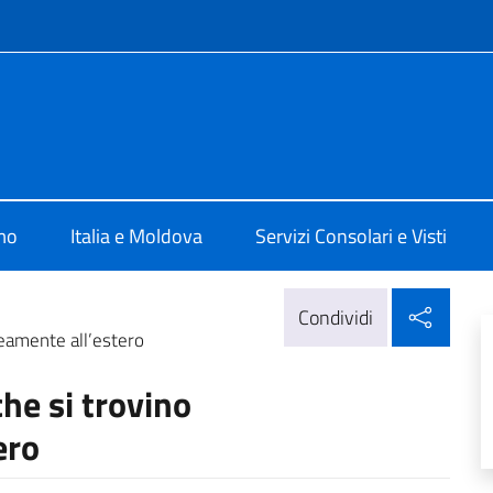
e menù
Chisinau
mo
Italia e Moldova
Servizi Consolari e Visti
Condi
Condividi
neamente all’estero
che si trovino
ero