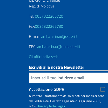
MD-2012, Chisinau
Rep. di Moldova
Tel:
0037322266720
Fax:
0037322266730
E-mail:
amb.chisinau@esteri.it
PEC:
amb.chisinau@cert.esteri.it
Gli uffici della sede
Iscriviti alla nostra Newsletter
Inserisci la tua email
Accettazione GDPR
Autorizzo il trattamento dei miei dati personali ai sensi
del GDPR e del Decreto Legislativo 30 giugno 2003,
n.196
Privacy
Note Legali