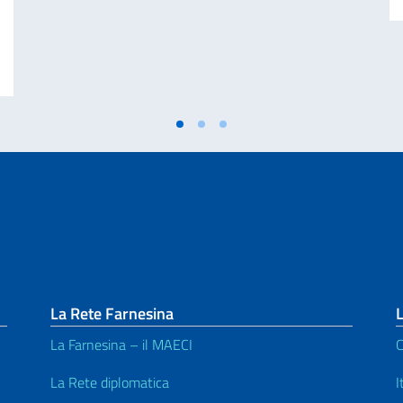
edia di Marcinelle e della "Giornata nazionale del sacrificio del lavoro it
La Rete Farnesina
L
La Farnesina – il MAECI
C
La Rete diplomatica
I