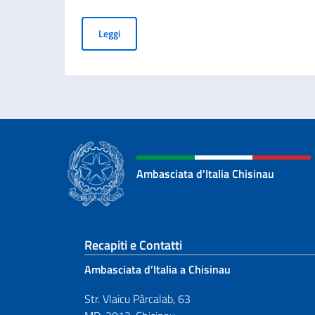
Commemorazione del 70° anniversario della trag
Leggi
Ambasciata d'Italia Chisinau
Sezione footer
Recapiti e Contatti
Ambasciata d’Italia a Chisinau
Str. Vlaicu Pârcalab, 63