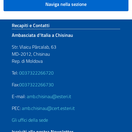
Naviga nella sezione
Sezione footer
Recapiti e Contatti
Ambasciata d’Italia a Chisinau
Str. Vlaicu Pârcalab, 63
MD-2012, Chisinau
Rep. di Moldova
Tel:
0037322266720
Fax:
0037322266730
E-mail:
amb.chisinau@esteri.it
PEC:
amb.chisinau@cert.esteri.it
Gli uffici della sede
Iscriviti alla nostra Newsletter