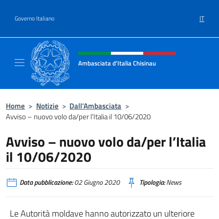
Salta al contenuto
IT
Governo Italiano
Intestazione sito, social e menù
Ambasciata d'Italia Chisinau
Il nuovo sito Ambasciata d'Italia a Chisinau
Home
>
Notizie
>
Dall’Ambasciata
>
Avviso – nuovo volo da/per l’Italia il 10/06/2020
Avviso – nuovo volo da/per l’Italia
il 10/06/2020
Data pubblicazione:
02 Giugno 2020
Tipologia:
News
Le Autorità moldave hanno autorizzato un ulteriore