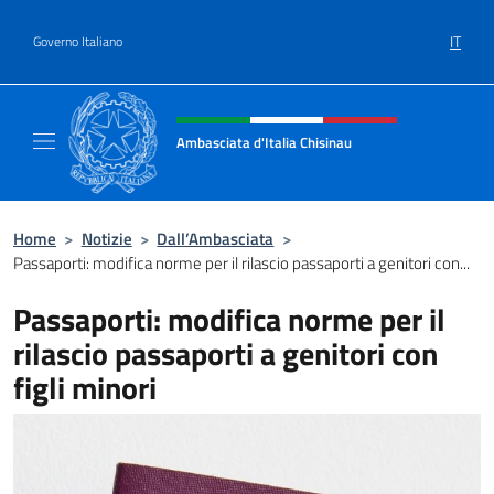
Salta al contenuto
IT
Governo Italiano
Intestazione sito, social e menù
Ambasciata d'Italia Chisinau
Il nuovo sito Ambasciata d'Italia a Chisinau
Home
>
Notizie
>
Dall’Ambasciata
>
Passaporti: modifica norme per il rilascio passaporti a genitori con...
Passaporti: modifica norme per il
rilascio passaporti a genitori con
figli minori