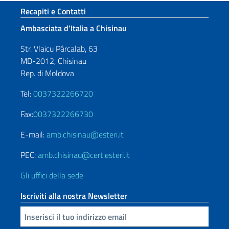
Sezione footer
Recapiti e Contatti
Ambasciata d’Italia a Chisinau
Str. Vlaicu Pârcalab, 63
MD-2012, Chisinau
Rep. di Moldova
Tel:
0037322266720
Fax:
0037322266730
E-mail:
amb.chisinau@esteri.it
PEC:
amb.chisinau@cert.esteri.it
Gli uffici della sede
Iscriviti alla nostra Newsletter
Inserisci la tua email