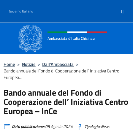
Salta al contenuto
IT
Governo Italiano
Intestazione sito, social e menù
Ambasciata d'Italia Chisinau
Il nuovo sito Ambasciata d'Italia a Chisinau
Home
>
Notizie
>
Dall’Ambasciata
>
Bando annuale del Fondo di Cooperazione dell’ Iniziativa Centro
Europea...
Bando annuale del Fondo di
Cooperazione dell’ Iniziativa Centro
Europea – InCe
Data pubblicazione:
08 Agosto 2024
Tipologia:
News