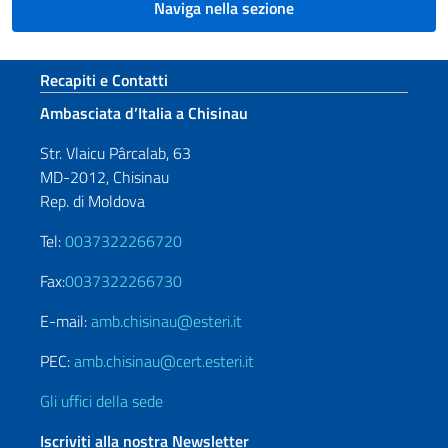
Naviga nella sezione
Sezione footer
Recapiti e Contatti
Ambasciata d’Italia a Chisinau
Str. Vlaicu Pârcalab, 63
MD-2012, Chisinau
Rep. di Moldova
Tel:
0037322266720
Fax:
0037322266730
E-mail:
amb.chisinau@esteri.it
PEC:
amb.chisinau@cert.esteri.it
Gli uffici della sede
Iscriviti alla nostra Newsletter