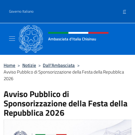
Salta al contenuto
IT
Governo Italiano
Intestazione sito, social e menù
Ambasciata d'Italia Chisinau
Il nuovo sito Ambasciata d'Italia a Chisinau
Home
>
Notizie
>
Dall’Ambasciata
>
Avviso Pubblico di Sponsorizzazione della Festa della Repubblica
2026
Avviso Pubblico di
Sponsorizzazione della Festa della
Repubblica 2026