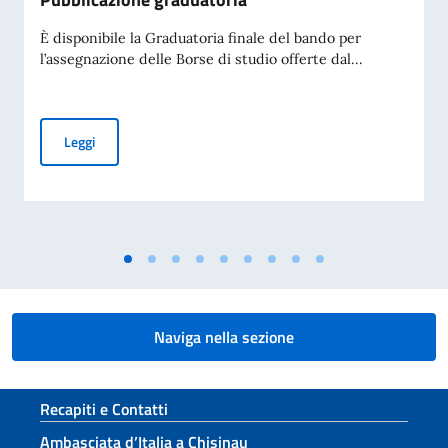
È disponibile la Graduatoria finale del bando per
l’assegnazione delle Borse di studio offerte dal...
Borse di studio MAECI a.a. 2026-2027. Pubblicazione gradu
Leggi
Naviga nella sezione
Sezione footer
Recapiti e Contatti
Ambasciata d’Italia a Chisinau