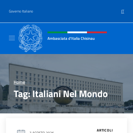
Salta al contenuto
IT
Governo Italiano
Intestazione sito, social e menù
Ambasciata d'Italia Chisinau
Il nuovo sito Ambasciata d'Italia a Chisinau
Home
>
Tag:
Italiani Nel Mondo
ARTICOLI
7 AGOSTO 2026