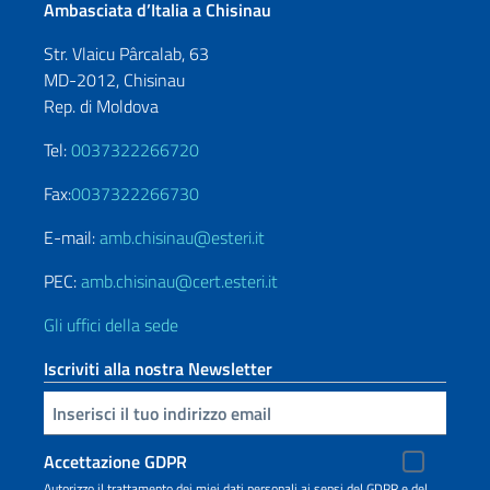
Ambasciata d’Italia a Chisinau
Str. Vlaicu Pârcalab, 63
MD-2012, Chisinau
Rep. di Moldova
Tel:
0037322266720
Fax:
0037322266730
E-mail:
amb.chisinau@esteri.it
PEC:
amb.chisinau@cert.esteri.it
Gli uffici della sede
Iscriviti alla nostra Newsletter
Inserisci la tua email
Accettazione GDPR
Autorizzo il trattamento dei miei dati personali ai sensi del GDPR e del