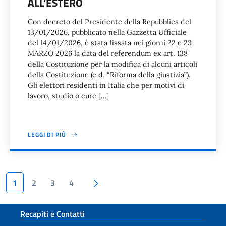
ALL’ESTERO
Con decreto del Presidente della Repubblica del
13/01/2026, pubblicato nella Gazzetta Ufficiale
del 14/01/2026, è stata fissata nei giorni 22 e 23
MARZO 2026 la data del referendum ex art. 138
della Costituzione per la modifica di alcuni articoli
della Costituzione (c.d. “Riforma della giustizia”).
Gli elettori residenti in Italia che per motivi di
lavoro, studio o cure […]
LEGGI DI PIÙ
Paginazione
Pagina succesiva
1
2
3
4
Sezione footer
Recapiti e Contatti