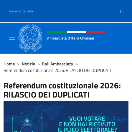
Salta al contenuto
IT
Governo Italiano
Intestazione sito, social e menù
Ambasciata d'Italia Chisinau
Il nuovo sito Ambasciata d'Italia a Chisinau
Home
>
Notizie
>
Dall’Ambasciata
>
Referendum costituzionale 2026: RILASCIO DEI DUPLICATI
Referendum costituzionale 2026:
RILASCIO DEI DUPLICATI