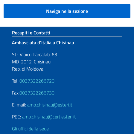
Naviga nella sezione
Sezione footer
Recapiti e Contatti
Ambasciata d’Italia a Chisinau
Str. Vlaicu Pârcalab, 63
MD-2012, Chisinau
Rep. di Moldova
Tel:
0037322266720
Fax:
0037322266730
E-mail:
amb.chisinau@esteri.it
PEC:
amb.chisinau@cert.esteri.it
Gli uffici della sede