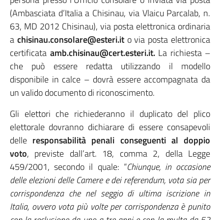
(Ambasciata d’Italia a Chisinau, via Vlaicu Parcalab, n.
63, MD 2012 Chisinau), via posta elettronica ordinaria
a
chisinau.consolare@esteri.it
o via posta elettronica
certificata
amb.chisinau@cert.esteri.it.
La richiesta –
che può essere redatta utilizzando il modello
disponibile in calce – dovrà essere accompagnata da
un valido documento di riconoscimento.
Gli elettori che richiederanno il duplicato del plico
elettorale dovranno dichiarare di essere consapevoli
delle
responsabilità penali conseguenti al doppio
voto
, previste dall’art. 18, comma 2, della Legge
459/2001, secondo il quale: “
Chiunque, in occasione
delle elezioni delle Camere e dei referendum, vota sia per
corrispondenza che nel seggio di ultima iscrizione in
Italia, ovvero vota più volte per corrispondenza è punito
con la reclusione da uno a tre anni e con la multa da 52