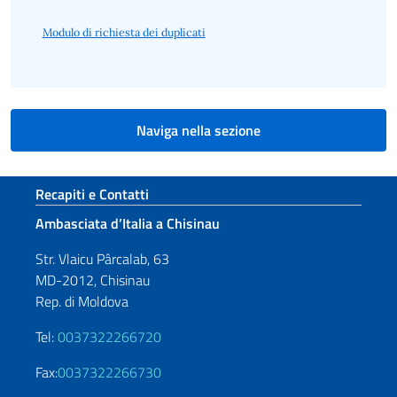
Modulo di richiesta dei duplicati
Naviga nella sezione
Sezione footer
Recapiti e Contatti
Ambasciata d’Italia a Chisinau
Str. Vlaicu Pârcalab, 63
MD-2012, Chisinau
Rep. di Moldova
Tel:
0037322266720
Fax:
0037322266730