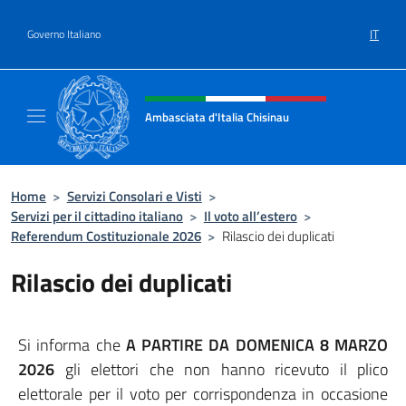
Salta al contenuto
IT
Governo Italiano
Intestazione sito, social e menù
Ambasciata d'Italia Chisinau
Il nuovo sito Ambasciata d'Italia a Chisinau
Home
>
Servizi Consolari e Visti
>
Servizi per il cittadino italiano
>
Il voto all’estero
>
Referendum Costituzionale 2026
>
Rilascio dei duplicati
Rilascio dei duplicati
Si informa che
A PARTIRE DA DOMENICA 8 MARZO
2026
gli elettori che non hanno ricevuto il plico
elettorale per il voto per corrispondenza in occasione