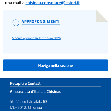
una mail a
chisinau.consolare@esteri.it
.
APPROFONDIMENTI
Modulo opzione Referendum 2026
Naviga nella sezione
Sezione footer
Recapiti e Contatti
Ambasciata d’Italia a Chisinau
Str. Vlaicu Pârcalab, 63
MD-2012, Chisinau