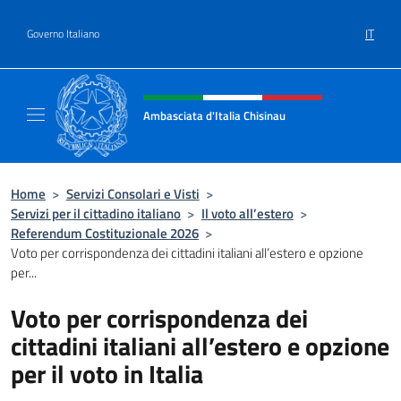
Salta al contenuto
IT
Governo Italiano
Intestazione sito, social e menù
Ambasciata d'Italia Chisinau
Il nuovo sito Ambasciata d'Italia a Chisinau
Home
>
Servizi Consolari e Visti
>
Servizi per il cittadino italiano
>
Il voto all’estero
>
Referendum Costituzionale 2026
>
Voto per corrispondenza dei cittadini italiani all’estero e opzione
per...
Voto per corrispondenza dei
cittadini italiani all’estero e opzione
per il voto in Italia