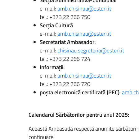
Secția Administrativă-Contabilă:
e-mail:
amb.chisinau@esteri.it
tel.: +373 22 266 750
Secția Cultură
e-mail:
amb.chisinau@esteri.it
Secretariat Ambasador
:
e-mail:
chisinau.segreteria@esteri.it
tel.: +373 22 266 724
Informații:
e-mail:
amb.chisinau@esteri.it
tel.: +373 22 266 720
poșta electronică certificată (PEC)
:
amb.chi
Calendarul Sărbătorilor pentru anul 2025:
Această Ambasadă respectă anumite sărbători ital
continuare: