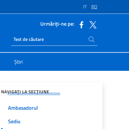
IT
RO
Urmăriți-ne pe:
Caută pe site
Ricerca sito live
e
Știri
jați pe rețelele sociale
NAVIGAȚI LA SECȚIUNE
Ambasadorul
Sediu