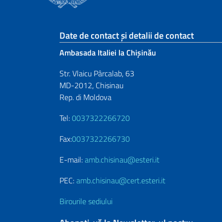
Footer section
Date de contact și detalii de contact
Ambasada Italiei la Chișinău
Str. Vlaicu Pârcalab, 63
MD-2012, Chisinau
Rep. di Moldova
Tel:
0037322266720
Fax:
0037322266730
E-mail:
amb.chisinau@esteri.it
PEC:
amb.chisinau@cert.esteri.it
Birourile sediului