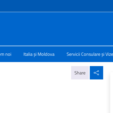
f site
Chisinau
em noi
Italia și Moldova
Servicii Consulare și Viz
Parta
Share