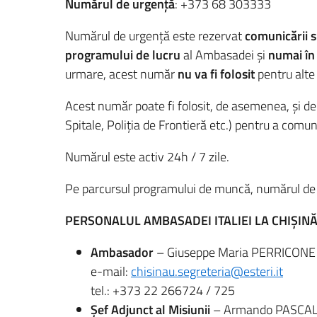
Numărul de urgență
: +373 68 303333
Numărul de urgență este rezervat
comunicării s
programului de lucru
al Ambasadei și
numai în 
urmare, acest număr
nu va fi folosit
pentru alte
Acest număr poate fi folosit, de asemenea, și d
Spitale, Poliția de Frontieră etc.) pentru a comu
Numărul este activ 24h / 7 zile.
Pe parcursul programului de muncă, numărul de t
PERSONALUL AMBASADEI ITALIEI LA CHIȘIN
Ambasador
– Giuseppe Maria PERRICONE
e-mail:
chisinau.segreteria@esteri.it
tel.: +373 22 266724 / 725
Șef Adjunct al Misiunii
– Armando PASCA