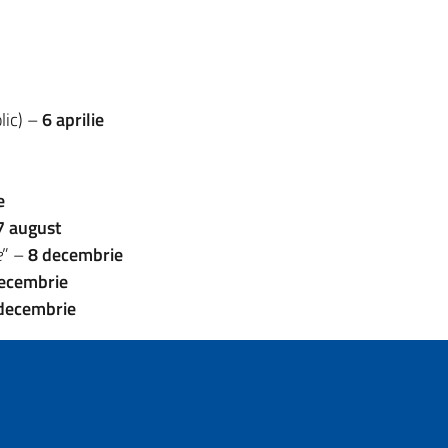
lic) –
6 aprilie
e
7 august
e
” –
8 decembrie
ecembrie
decembrie