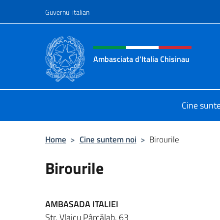
Treci la conținut
Guvernul italian
Header, social and menu o
Ambasciata d'Italia Chisinau
Il nuovo sito Ambasciata d'Italia a 
Cine sunt
Home
>
Cine suntem noi
>
Birourile
Birourile
AMBASADA ITALIEI
Str. Vlaicu Pârcălab, 63