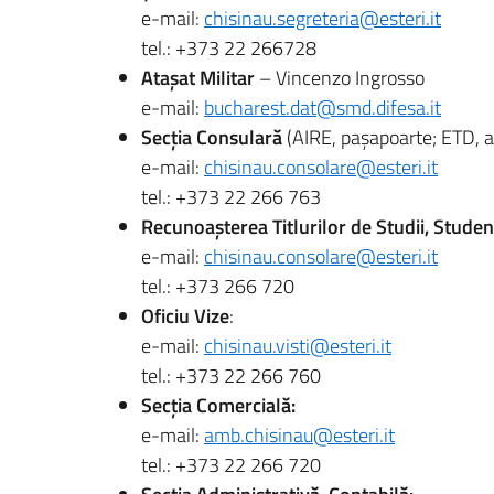
e-mail:
chisinau.segreteria@esteri.it
tel.: +373 22 266728
Atașat Militar
– Vincenzo Ingrosso
e-mail:
bucharest.dat@smd.difesa.it
Secția Consulară
(AIRE, pașapoarte; ETD, as
e-mail:
chisinau.consolare@esteri.it
tel.: +373 22 266 763
Recunoașterea Titlurilor de Studii, Studenț
e-mail:
chisinau.consolare@esteri.it
tel.: +373 266 720
Oficiu Vize
:
e-mail:
chisinau.visti@esteri.it
tel.: +373 22 266 760
Secția Comercială:
e-mail:
amb.chisinau@esteri.it
tel.: +373 22 266 720