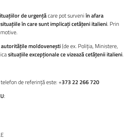
ituațiilor de urgență
care pot surveni
în afara
situațiile în care sunt implicați cetățeni italieni
. Prin
 motive.
e
autoritățile moldovenești
(de ex. Poliția, Ministere,
nica
situațiile excepționale ce vizează cetățenii italieni
.
elefon de referință este: +
373 22 266 720
ĂU
:
LE