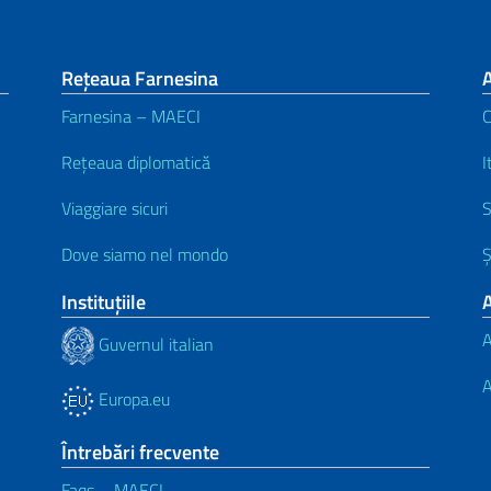
Rețeaua Farnesina
A
Farnesina – MAECI
C
Rețeaua diplomatică
I
Viaggiare sicuri
S
Dove siamo nel mondo
Ș
Instituţiile
A
Guvernul italian
A
Europa.eu
Întrebări frecvente
Faqs – MAECI