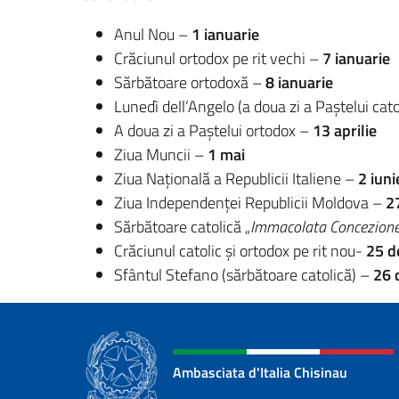
Anul Nou –
1 ianuarie
Crăciunul ortodox pe rit vechi –
7 ianuarie
Sărbătoare ortodoxă –
8 ianuarie
Lunedì dell’Angelo (a doua zi a Paştelui cato
A doua zi a Paștelui ortodox –
13 aprilie
Ziua Muncii –
1 mai
Ziua Naţională a Republicii Italiene –
2 iuni
Ziua Independenţei Republicii Moldova –
2
Sărbătoare catolică „
Immacolata Concezion
Crăciunul catolic şi ortodox pe rit nou-
25 d
Sfântul Stefano (sărbătoare catolică) –
26 
Ambasciata d'Italia Chisinau