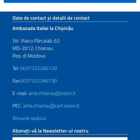
Footer section
Date de contact și detalii de contact
Ambasada Italiei la Chișinău
Str. Vlaicu Pârcalab, 63
MD-2012, Chisinau
Rep. di Moldova
Tel:
0037322266720
Fax:
0037322266730
E-mail:
amb.chisinau@esteri.it
PEC:
amb.chisinau@cert.esteri.it
Birourile sediului
Abonați-vă la Newsletter-ul nostru