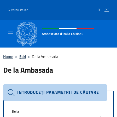
Treci la conținut
IT
RO
Guvernul italian
Header, social and menu of site
Ambasciata d'Italia Chisinau
Il nuovo sito Ambasciata d'Italia a Chisinau
Home
>
Știri
>
De la Ambasada
De la Ambasada
INTRODUCEȚI PARAMETRII DE CĂUTARE
De la