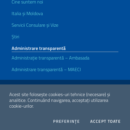
Cine suntem noi
Italia și Moldova
Servicii Consulare și Vize
Știri
Administrare transparentă
Administrație transparentă – Ambasada
Administrare transparentă – MAECI
Link-uri utile
Note legali
Privacy e cookie policy
Dichiarazione di accessibilità
Acest site folosește cookies-uri tehnice (necesare) și
analitice.
Continuând navigarea, acceptați utilizarea
cookie-urilor.
2026 Copyright Ministerul Afacerilor Externe și Cooperării
Internaționale
COOKIES
I CO
PREFERINȚE
ACCEPT TOATE
Facebook
Twitter
Whatsapp