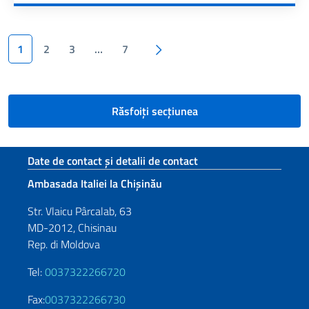
Paginazione
Pagina următoare
1
2
3
…
7
Răsfoiți secțiunea
Footer section
Date de contact și detalii de contact
Ambasada Italiei la Chișinău
Str. Vlaicu Pârcalab, 63
MD-2012, Chisinau
Rep. di Moldova
Tel:
0037322266720
Fax:
0037322266730