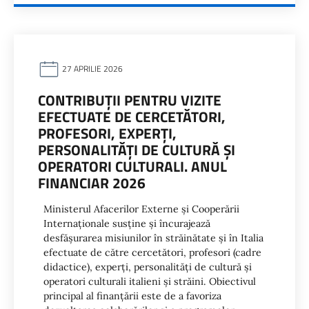
27 APRILIE 2026
CONTRIBUȚII PENTRU VIZITE
EFECTUATE DE CERCETĂTORI,
PROFESORI, EXPERȚI,
PERSONALITĂȚI DE CULTURĂ ȘI
OPERATORI CULTURALI. ANUL
FINANCIAR 2026
Ministerul Afacerilor Externe și Cooperării
Internaționale susține și încurajează
desfășurarea misiunilor în străinătate și în Italia
efectuate de către cercetători, profesori (cadre
didactice), experți, personalități de cultură și
operatori culturali italieni și străini. Obiectivul
principal al finanțării este de a favoriza