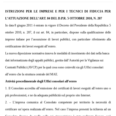
ISTRUZIONI PER LE IMPRESE E PER I TECNICI DI FIDUCIA PER
L’ATTUAZIONE DELL’ART. 84 DEL D.P.R. 5 OTTOBRE 2010, N. 207
In data 8 giugno 2011 è entrato in vigore il Decreto del Presidente della Repubblica 5
ottobre 2010, n. 207, il cui art.
84, in particolare, dispone sulla qualificazione delle
imprese italiane per l’assunzione di lavori pubblici, con particolare riferimento alla
certificazione dei lavori eseguiti all’estero.
La nuova diposizione normativa innova le modalità di inserimento dei dati nella banca
dati informatizzata degli appalti pubblici, gestita dall’Autorità per la Vigilanza sui
Contratti Pubblici (AVCP) per la qual cosa sono coinvolti sia gli Uffici consolari
all’estero che la struttura centrale del MAE.
Attività procedimentale degli Uffici consolari all’estero
1. Il Consolato accredita all’emissione dei certificati di lavori eseguiti all’estero uno o
più professionisti, e ne da adeguata pubblicità sul proprio sito Internet.
2. – L’impresa comunica al Consolato competente per territorio la necessità di
certificare un’opera realizzata all’estero. Nel caso l’impresa presenti la richiesta ad un