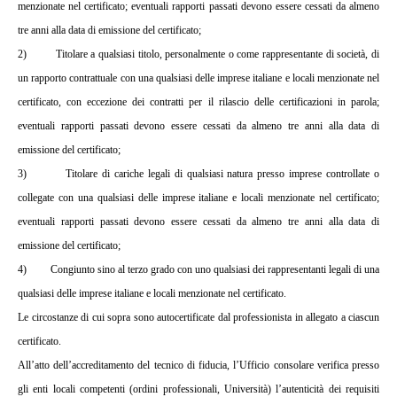
menzionate nel certificato; eventuali rapporti passati devono essere cessati da almeno
tre anni alla data di emissione del certificato;
2)
Titolare a qualsiasi titolo, personalmente o come rappresentante di società, di
un rapporto contrattuale con una qualsiasi delle imprese italiane e locali menzionate nel
certificato, con eccezione dei contratti per il rilascio delle certificazioni in parola;
eventuali rapporti passati devono essere cessati da almeno tre anni alla data di
emissione del certificato;
3)
Titolare di cariche legali di qualsiasi natura presso imprese controllate o
collegate con una qualsiasi delle imprese italiane e locali menzionate nel certificato;
eventuali rapporti passati devono essere cessati da almeno tre anni alla data di
emissione del certificato;
4)
Congiunto sino al terzo grado con uno qualsiasi dei rappresentanti legali di una
qualsiasi delle imprese italiane e locali menzionate nel certificato.
Le circostanze di cui sopra sono autocertificate dal professionista in allegato a ciascun
certificato.
All’atto dell’accreditamento del tecnico di fiducia, l’Ufficio consolare verifica presso
gli enti locali competenti (ordini professionali, Università) l’autenticità dei requisiti