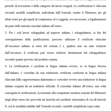
periodo di esecuzione e della categoria dei lavori eseguiti. La certificazione è rilasciata
secondo modelli semplificati, individuati dall’Autorità, sentito il Ministero per gli
affari esteri per gli aspetti di competenza ed è soggetta, ove necessario, a legalizzazione
da parte delle autorità consolari italiane all’estero.
3. Per i soli lavori subappaltati ad imprese italiane, i subappaltatori, ai fini del
conseguimento della qualificazione, possono utilizzare il certificato rilasciato
all’esecutore italiano ai sensi del comma 2 e, qualora non sia stato richiesto
dall’esecutore, il certificato può essere richiesto direttamente dal subappaltatore
secondo quanto previsto dal predetto comma.
4. La certificazione è prodotta in lingua italiana ovvero, se in lingua diversa
dall’italiano, è corredata da una traduzione certificata conforme in lingua italiana
rilasciata dalla rappresentanza diplomatica o consolare ovvero una traduzione in lingua
italiana eseguita da un traduttore ufficiale. Il consolato italiano all’estero, una volta
conseguita la certificazione, la trasmette alla competente struttura centrale del Ministero
degli affari esteri che provvede ad inserirla nel casellario informatico di cui all’articolo
8, con le modalità stabilite dall’Autorità secondo i modelli semplificati sopra citati.