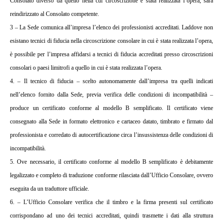
Consolato diverso da quello nella cui circoscrizione è stata realizzata l’opera, sarà
reindirizzato al Consolato competente.
3 – La Sede comunica all’impresa l’elenco dei professionisti accreditati. Laddove non
esistano tecnici di fiducia nella circoscrizione consolare in cui è stata realizzata l’opera,
è possibile per l’impresa affidarsi a tecnici di fiducia accreditati presso circoscrizioni
consolari o paesi limitrofi a quello in cui è stata realizzata l’opera.
4. – Il tecnico di fiducia – scelto autonomamente dall’impresa tra quelli indicati
nell’elenco fornito dalla Sede, previa verifica delle condizioni di incompatibilità –
produce un certificato conforme al modello B semplificato. Il certificato viene
consegnato alla Sede in formato elettronico e cartaceo datato, timbrato e firmato dal
professionista e corredato di autocertificazione circa l’insussistenza delle condizioni di
incompatibilità.
5. Ove necessario, il certificato conforme al modello B semplificato è debitamente
legalizzato e completo di traduzione conforme rilasciata dall’Ufficio Consolare, ovvero
eseguita da un traduttore ufficiale.
6. – L’Ufficio Consolare verifica che il timbro e la firma presenti sul certificato
corrispondano ad uno dei tecnici accreditati, quindi trasmette i dati alla struttura