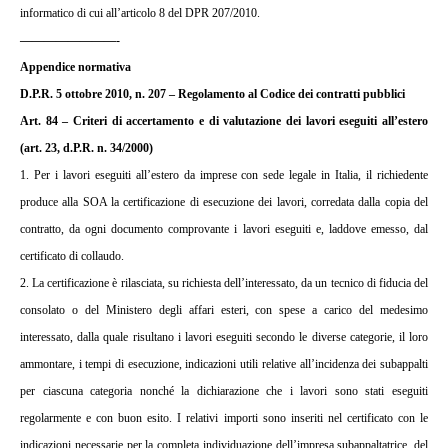
informatico di cui all’articolo 8 del DPR 207/2010.
————————-
Appendice normativa
D.P.R. 5 ottobre 2010, n. 207 – Regolamento al Codice dei contratti pubblici
Art. 84 – Criteri di accertamento e di valutazione dei lavori eseguiti all’estero
(art. 23, d.P.R. n. 34/2000)
1. Per i lavori eseguiti all’estero da imprese con sede legale in Italia, il richiedente
produce alla SOA la certificazione di esecuzione dei lavori, corredata dalla copia del
contratto, da ogni documento comprovante i lavori eseguiti e, laddove emesso, dal
certificato di collaudo.
2. La certificazione è rilasciata, su richiesta dell’interessato, da un tecnico di fiducia del
consolato o del Ministero degli affari esteri, con spese a carico del medesimo
interessato, dalla quale risultano i lavori eseguiti secondo le diverse categorie, il loro
ammontare, i tempi di esecuzione, indicazioni utili relative all’incidenza dei subappalti
per ciascuna categoria nonché la dichiarazione che i lavori sono stati eseguiti
regolarmente e con buon esito. I relativi importi sono inseriti nel certificato con le
indicazioni necessarie per la completa individuazione dell’impresa subappaltatrice, del