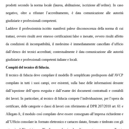
prodotti secondo la norma locale (laurea, abilitazione, iscrizione all’ordine). In caso
negativo, oltre a rifiutare l’accreditamento, è data comunicazione alle autorità
giudiziarie e professionali competenti.
Laddove il professionista iscritto manifesti palese disconoscenza della norma di cui
trattasi, ovvero risulti aver emesso certificazioni false o inesatte, ovvero risulti affetto
da condizioni di incompatibilità, il medesimo è immediatamente cancellato d’ufficio
dall’elenco dei tecnici accreditati; contestualmente è data comunicazione alle autorità
giudiziarie e professionali competenti italiane e locali.
Compiti del tecnico di fiducia.
Il tecnico di fiducia deve compilare il modello B semplificato predisposto dall’AVCP
compilato in tutti i suoi campi, ove esistenti, sulla base delle informazioni desunte
dall’ispezione dell’opera eseguita e dall’esame dei documenti contrattuali e contabili
dei lavori. In particolare, al tecnico di fiducia compete l’individuazione, per l’opera da
certificare, delle categorie e classi di lavori con riferimento al DPR 207/2010 art. 61 e
Allegato A; il modulo così compilato deve essere consegnato all’impresa richiedente e
all’Ufficio consolare in formato elettronico e cartaceo datato, firmato e timbrato con gli