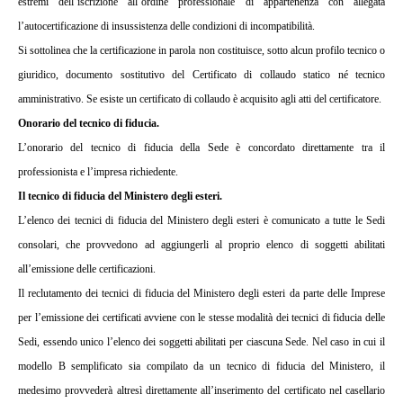
estremi dell’iscrizione all’ordine professionale di appartenenza con allegata
l’autocertificazione di insussistenza delle condizioni di incompatibilità.
Si sottolinea che la certificazione in parola non costituisce, sotto alcun profilo tecnico o
giuridico, documento sostitutivo del Certificato di collaudo statico né tecnico
amministrativo. Se esiste un certificato di collaudo è acquisito agli atti del certificatore.
Onorario del tecnico di fiducia.
L’onorario del tecnico di fiducia della Sede è concordato direttamente tra il
professionista e l’impresa richiedente.
Il tecnico di fiducia del Ministero degli esteri.
L’elenco dei tecnici di fiducia del Ministero degli esteri è comunicato a tutte le Sedi
consolari, che provvedono ad aggiungerli al proprio elenco di soggetti abilitati
all’emissione delle certificazioni.
Il reclutamento dei tecnici di fiducia del Ministero degli esteri da parte delle Imprese
per l’emissione dei certificati avviene con le stesse modalità dei tecnici di fiducia delle
Sedi, essendo unico l’elenco dei soggetti abilitati per ciascuna Sede. Nel caso in cui il
modello B semplificato sia compilato da un tecnico di fiducia del Ministero, il
medesimo provvederà altresì direttamente all’inserimento del certificato nel casellario