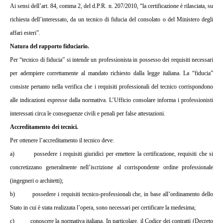
Ai sensi dell’art. 84, comma 2, del d.P.R. n. 207/2010, “la certificazione è rilasciata, su
richiesta dell’interessato, da un tecnico di fiducia del consolato o del Ministero degli
affari esteri”.
Natura del rapporto fiduciario.
Per “tecnico di fiducia” si intende un professionista in possesso dei requisiti necessari
per adempiere correttamente al mandato richiesto dalla legge italiana. La “fiducia”
consiste pertanto nella verifica che i requisiti professionali del tecnico corrispondono
alle indicazioni espresse dalla normativa. L’Ufficio consolare informa i professionisti
interessati circa le conseguenze civili e penali per false attestazioni.
Accreditamento dei tecnici.
Per ottenere l’accreditamento il tecnico deve:
a)
possedere i requisiti giuridici per emettere la certificazione, requisiti che si
concretizzano generalmente nell’iscrizione al corrispondente ordine professionale
(ingegneri o architetti);
b)
possedere i requisiti tecnico-professionali che, in base all’ordinamento dello
Stato in cui è stata realizzata l’opera, sono necessari per certificare la medesima;
c)
conoscere la normativa italiana. In particolare, il Codice dei contratti (Decreto