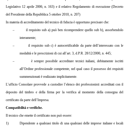
Legislativo 12 aprile 2006, n. 163) e il relativo Regolamento di esecuzione (Decreto
del Presidente della Repubblica 5 ottobre 2010, n. 207)
In materia di accreditamento del tecnico di fiducia è opportuno precisare che:
–
il requisito sub a) può ben ricomprendere quello sub b), assorbendolo
interamente;
–
il requisito sub c) è autocertificabile da parte dell’interessato con le
modalità e le prescrizioni di cui all’art. 3, d.P.R. 28/12/2000, n. 445;
–
è sempre possibile accreditare tecnici italiani, debitamente iscritti
all’Ordine professionale competente, nel qual caso il possesso dei requisiti
summenzionati è realizzato implicitamente.
L’ufficio Consolare provvede a custodire l’elenco dei professionisti accreditati con il
deposito del timbro e della firma per la verifica al momento della consegna del
certificato da parte dell’Impresa.
Compatibilità e verifiche.
Il tecnico che emette il certificato non può essere:
1)
Dipendente a qualsiasi titolo di una qualsiasi delle imprese italiane e locali