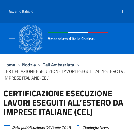
Salta al contenuto
IT
Governo Italiano
Intestazione sito, social e menù
Ambasciata d'Italia Chisinau
Il nuovo sito Ambasciata d'Italia a Chisinau
Home
>
Notizie
>
Dall’Ambasciata
>
CERTIFICAZIONE ESECUZIONE LAVORI ESEGUITI ALL’ESTERO DA
IMPRESE ITALIANE (CEL)
CERTIFICAZIONE ESECUZIONE
LAVORI ESEGUITI ALL’ESTERO DA
IMPRESE ITALIANE (CEL)
Data pubblicazione:
05 Aprile 2013
Tipologia:
News