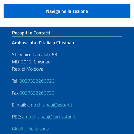
Naviga nella sezione
Sezione footer
Recapiti e Contatti
Ambasciata d’Italia a Chisinau
Str. Vlaicu Pârcalab, 63
MD-2012, Chisinau
Rep. di Moldova
Tel:
0037322266720
Fax:
0037322266730
E-mail:
amb.chisinau@esteri.it
PEC:
amb.chisinau@cert.esteri.it
Gli uffici della sede