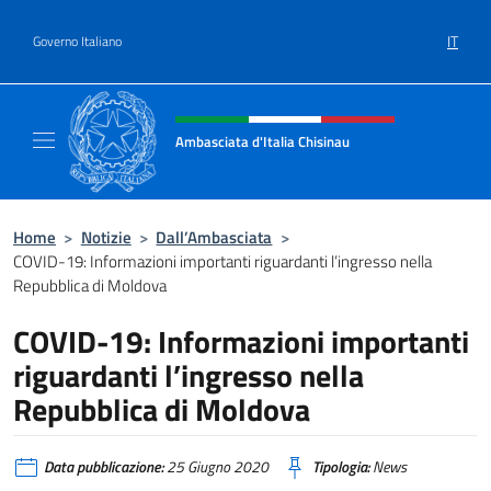
Salta al contenuto
IT
Governo Italiano
Intestazione sito, social e menù
Ambasciata d'Italia Chisinau
Il nuovo sito Ambasciata d'Italia a Chisinau
Home
>
Notizie
>
Dall’Ambasciata
>
COVID-19: Informazioni importanti riguardanti l’ingresso nella
Repubblica di Moldova
COVID-19: Informazioni importanti
riguardanti l’ingresso nella
Repubblica di Moldova
Data pubblicazione:
25 Giugno 2020
Tipologia:
News