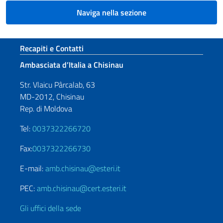
Naviga nella sezione
Sezione footer
Recapiti e Contatti
Ambasciata d’Italia a Chisinau
Str. Vlaicu Pârcalab, 63
MD-2012, Chisinau
Rep. di Moldova
Tel:
0037322266720
Fax:
0037322266730
E-mail:
amb.chisinau@esteri.it
PEC:
amb.chisinau@cert.esteri.it
Gli uffici della sede