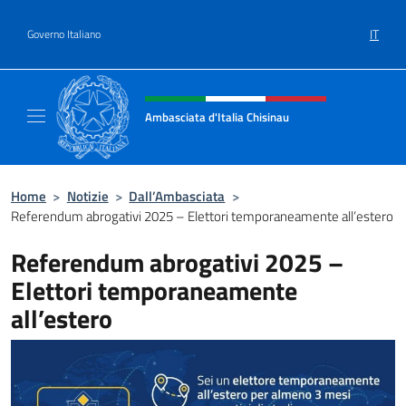
Salta al contenuto
IT
Governo Italiano
Intestazione sito, social e menù
Ambasciata d'Italia Chisinau
Il nuovo sito Ambasciata d'Italia a Chisinau
Home
>
Notizie
>
Dall’Ambasciata
>
Referendum abrogativi 2025 – Elettori temporaneamente all’estero
Referendum abrogativi 2025 –
Elettori temporaneamente
all’estero